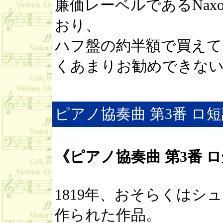
廉価レーベルであるNax
おり、
ハフ盤の約半額で買えて
くあまりお勧めできな
ピアノ協奏曲 第3番 ロ短調 
《ピアノ協奏曲 第3番 ロ短
1819年、おそらくは
作られた作品。