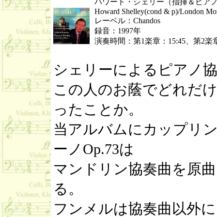
ハワード・シェリー（指揮＆ピアノ
Howard Shelley(cond & p)/London Moz
レーベル：Chandos
録音：1997年
演奏時間：第1楽章：15:45、第2楽章：
シェリーによるピアノ協
この人のお蔭でどれだ
ったことか。
当アルバムにカップリ
ーノOp.73は
マンドリン協奏曲を原曲
る。
フンメルは協奏曲以外に