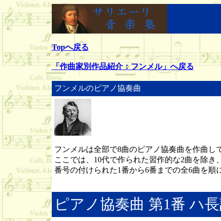
Topへ戻る
「作曲家別作品紹介：フンメル」へ戻る
フンメルのピアノ協奏曲
フンメルは全部で8曲のピアノ協奏曲を作曲し
ここでは、10代で作られた習作的な2曲を除き
番号の付けられた1番から6番までの全6曲を順
ピアノ協奏曲 第1番 ハ長調 Op