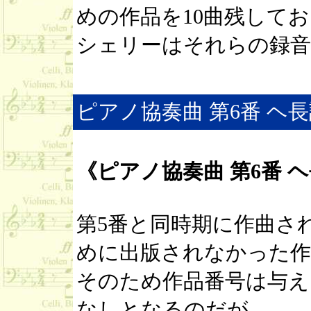
めの作品を10曲残して
シェリーはそれらの録音
ピアノ協奏曲 第6番 ヘ長調 O
《ピアノ協奏曲 第6番 ヘ長調
第5番と同時期に作曲さ
めに出版されなかった作
そのため作品番号は与え
なしとなるのだが、