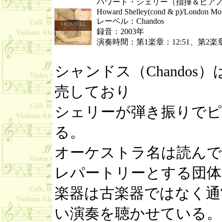
ハワード・シェリー（指揮＆ピアノ
Howard Shelley(cond & p)/London Moz
レーベル：Chandos
録音：2003年
演奏時間：第1楽章：12:51、第2楽章：
シャンドス（Chando
売しており
シェリーが弾き振りでピ
る。
オーケストラ名は読んで
レパートリーとする団体
楽器は古楽器ではなく通
い演奏を聴かせている。