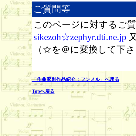
ご質問等
このページに対するご質
sikezoh☆zephyr.dti.ne.jp
（☆を＠に変換して下さ
「作曲家別作品紹介：フンメル」へ戻る
Topへ戻る