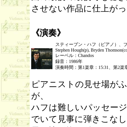
させない作品に仕上がっ
《演奏》
スティーブン・ハフ（ピアノ）、ブ
Stephen Hough(p), Bryden Thomson(co
レーベル：Chandos
録音：1986年
演奏時間：第1楽章：15:31、第2楽章：
ピアニストの見せ場が
が、
ハフは難しいパッセー
でいて見事に弾きこなし