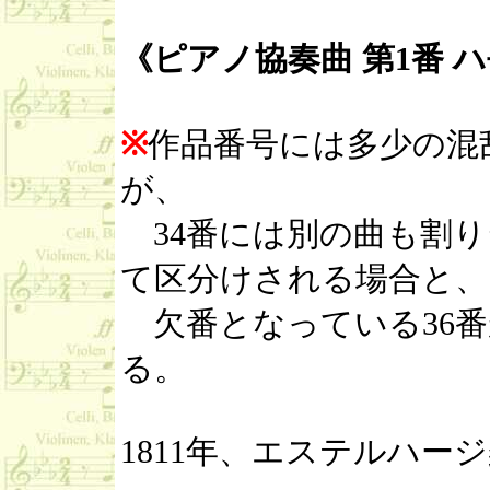
《ピアノ協奏曲 第1番 ハ長調 
※
作品番号には多少の混
が、
34番には別の曲も割り
て区分けされる場合と、
欠番となっている36番
る。
1811年、エステルハー