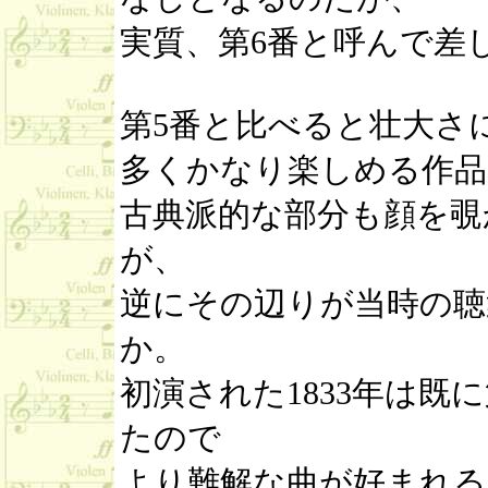
実質、第6番と呼んで差
第5番と比べると壮大さ
多くかなり楽しめる作品
古典派的な部分も顔を覗
が、
逆にその辺りが当時の聴
か。
初演された1833年は既
たので
より難解な曲が好まれる